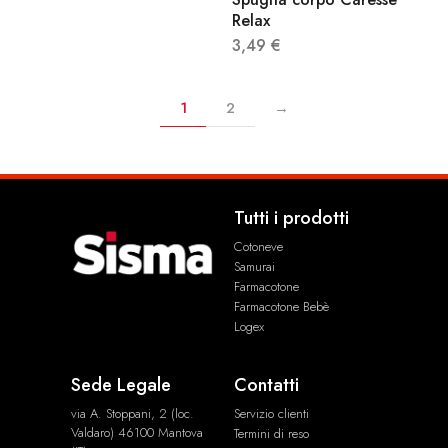
Relax
3,49
€
1
2
→
Tutti i prodotti
Cotoneve
Samurai
Farmacotone
Farmacotone Bebè
Logex
Sede Legale
Contatti
via A. Stoppani, 2 (loc.
Servizio clienti
Valdaro) 46100 Mantova
Termini di reso