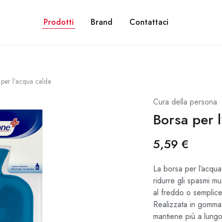
NE GRATUITA PER ORDINI SUPERIORI A 28€. CON PAYPAL PUOI PAGARE IN 3 R
Prodotti
Brand
Contattaci
 per l’acqua calda
Cura della persona
Borsa per 
5,59
€
La borsa per l’acqua
ridurre gli spasmi mu
al freddo o semplic
Realizzata in gomma 
mantiene più a lungo 