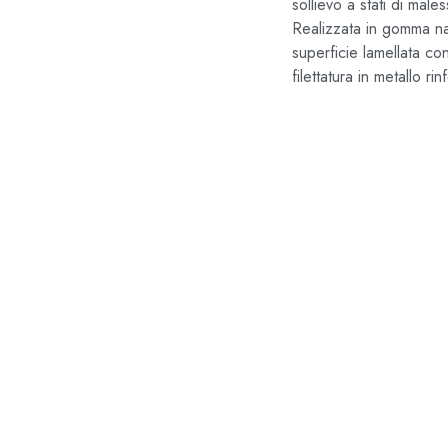
sollievo a stati di ma
Realizzata in gomma nat
superficie lamellata c
filettatura in metallo r