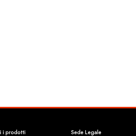
persona
ake-up blender Soft
i i prodotti
Sede Legale