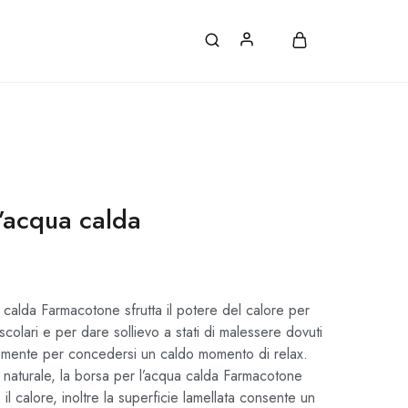
ATE, CON ORDINI SUPERIORI A 30€.
l’acqua calda
 calda Farmacotone sfrutta il potere del calore per
scolari e per dare sollievo a stati di malessere dovuti
emente per concedersi un caldo momento di relax.
naturale, la borsa per l’acqua calda Farmacotone
il calore, inoltre la superficie lamellata consente un