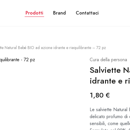
NE GRATUITA PER ORDINI SUPERIORI A 28€. CON PAYPAL PUOI PAGARE IN 3 R
Prodotti
Brand
Contattaci
tte Natural Bebé BIO ad azione idrante e riequilibrante – 72 pz
Cura della persona
Salviette 
idrante e r
1,80
€
Le salviette Natural
delicato profumo di c
sensibili, come quell