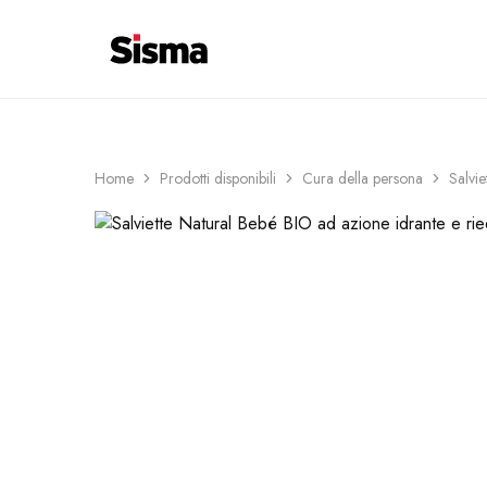
contenuto
COSTI DI CONSEGNA 6€ ─ SPEDIZIO
Sisma
Shop
Home
Prodotti disponibili
Cura della persona
Salvie