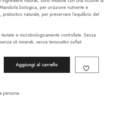
 ingredienti naturali, sono imbibite con una lozione di
Mandorla biologica, per un’azione nutriente e
a, prebiotico naturale, per preservare l’equilibrio del
testate e microbiologicamente controllate. Senza
 senza oli minerali, senza tensioattivi solfati.
Aggiungi al carrello
la persona