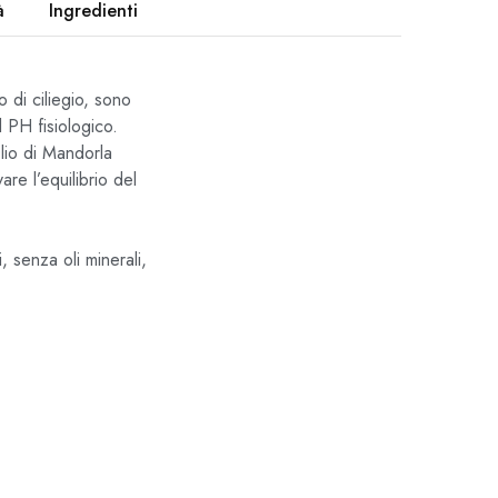
à
Ingredienti
 di ciliegio, sono
l PH fisiologico.
lio di Mandorla
are l’equilibrio del
 senza oli minerali,