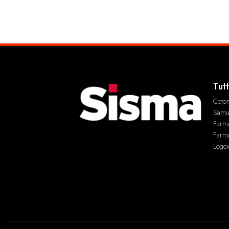
Tutt
Coto
Samu
Farm
Farm
Loge