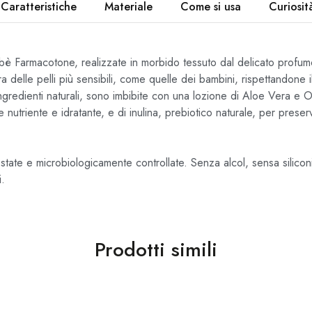
Caratteristiche
Materiale
Come si usa
Curiosit
bè Farmacotone, realizzate in morbido tessuto dal delicato profumo
a delle pelli più sensibili, come quelle dei bambini, rispettandone i
gredienti naturali, sono imbibite con una lozione di Aloe Vera e O
 nutriente e idratante, e di inulina, prebiotico naturale, per preserv
ate e microbiologicamente controllate. Senza alcol, sensa siliconi,
i.
Prodotti simili