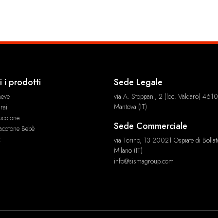
i i prodotti
Sede Legale
neve
via A. Stoppani, 2 (loc. Valdaro) 461
Mantova (IT)
rai
acotone
Sede Commerciale
acotone Bebè
x
via Torino, 13 20021 Ospiate di Bollat
Milano (IT)
info@sismagroup.com