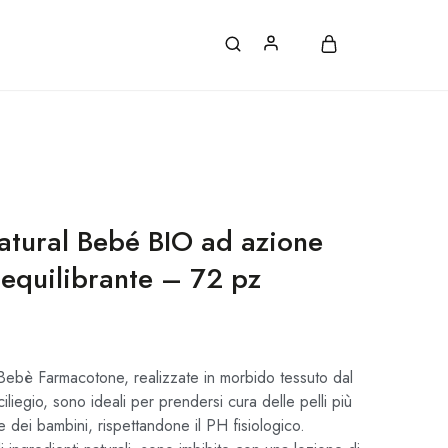
ATE, CON ORDINI SUPERIORI A 30€.
Natural Bebé BIO ad azione
iequilibrante – 72 pz
 Bebè Farmacotone, realizzate in morbido tessuto dal
iliegio, sono ideali per prendersi cura delle pelli più
e dei bambini, rispettandone il PH fisiologico.