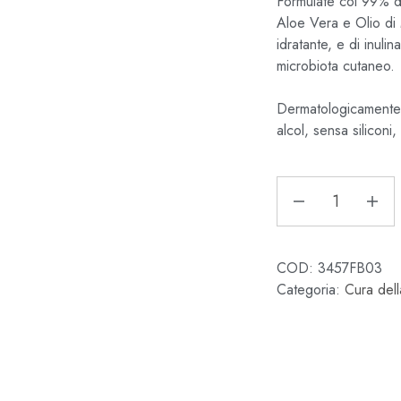
Formulate col 99% di
Aloe Vera e Olio di 
idratante, e di inulin
microbiota cutaneo.
Dermatologicamente 
alcol, sensa siliconi,
COD:
3457FB03
Categoria:
Cura del