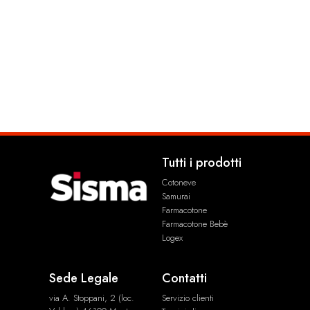
Maxi dischetti levatrucco
Guanto corpo Soft Relax
Bio Line – 50 pz
2,65
€
2,39
€
Tutti i prodotti
Cotoneve
Samurai
Farmacotone
Farmacotone Bebè
Logex
Sede Legale
Contatti
via A. Stoppani, 2 (loc.
Servizio clienti