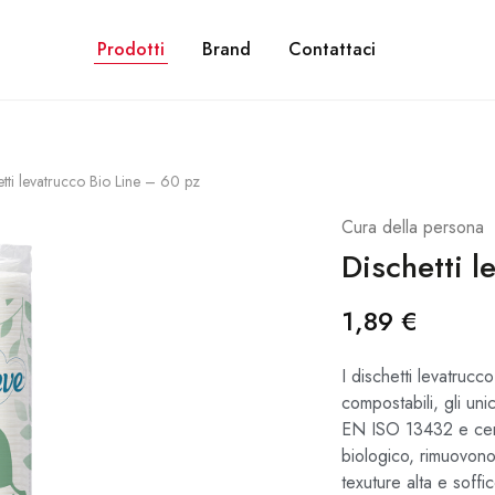
NE GRATUITA PER ORDINI SUPERIORI A 28€. CON PAYPAL PUOI PAGARE IN 3 R
Prodotti
Brand
Contattaci
etti levatrucco Bio Line – 60 pz
Cura della persona
Dischetti l
1,89
€
I dischetti levatruc
compostabili, gli uni
EN ISO 13432 e cert
biologico, rimuovono
texuture alta e soff