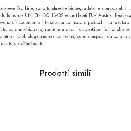
otoneve Bio Line, sono totalmente biodegradabili e compostabili, gli
ondo la norma UNI EN ISO 13432 e certificati TÜV Austria. Realizz
vono efficacemente il trucco senza lasciare pelucchi. La texuture a
stenza e morbidezza, rendendo questi dischetti perfetti anche per l
tati e microbiologicamente controllati, sono composti da cotone 
 salute e dell’ambiente.
Prodotti simili
persona
orpo Bebé Caresse 1 pz