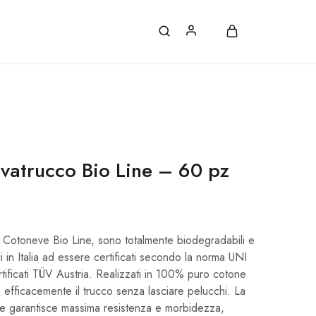
ATE, CON ORDINI SUPERIORI A 30€.
evatrucco Bio Line – 60 pz
co Cotoneve Bio Line, sono totalmente biodegradabili e
ci in Italia ad essere certificati secondo la norma UNI
ificati TÜV Austria. Realizzati in 100% puro cotone
 efficacemente il trucco senza lasciare pelucchi. La
ice garantisce massima resistenza e morbidezza,