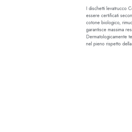
I dischetti levatrucco C
essere certificati sec
cotone biologico, rimuo
garantisce massima resi
Dermatologicamente tes
nel pieno rispetto della
Cura della 
Spugna c
1,49
€