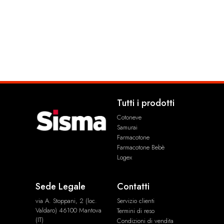
pz
4,99
€
3,90
€
Tutti i prodotti
Cotoneve
Samurai
Farmacotone
Farmacotone Bebè
Logex
Sede Legale
Contatti
via A. Stoppani, 2 (loc.
Servizio clienti
Valdaro) 46100 Mantova
Termini di reso
(IT)
Condizioni di vendita