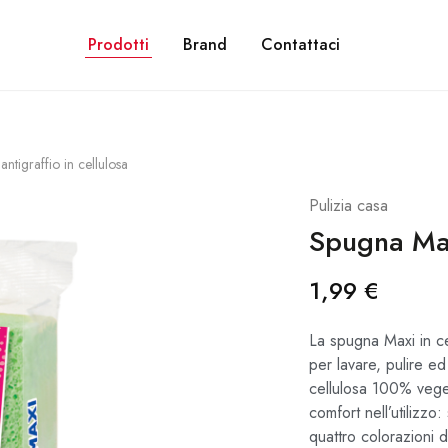
NE GRATUITA PER ORDINI SUPERIORI A 28€. CON PAYPAL PUOI PAGARE IN 3 R
Prodotti
Brand
Contattaci
ntigraffio in cellulosa
Pulizia casa
Spugna Maxi
1,99
€
La spugna Maxi in ce
per lavare, pulire ed
cellulosa 100% veget
comfort nell’utilizzo: 
quattro colorazioni d