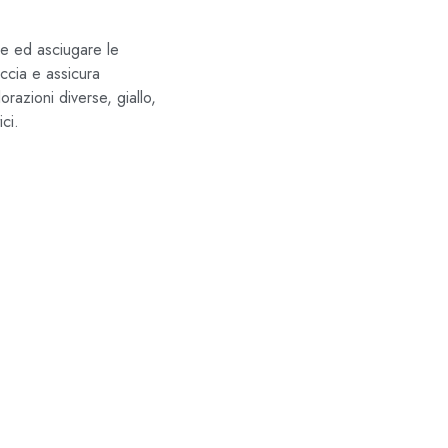
re ed asciugare le
occia e assicura
lorazioni diverse, giallo,
ci.