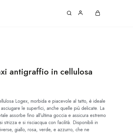
ATE, CON ORDINI SUPERIORI A 30€.
 antigraffio in cellulosa
llulosa Logex, morbida e piacevole al tatto, è ideale
 asciugare le superfici, anche quelle più delicate. La
ale assorbe fino all’ultima goccia e assicura estremo
si strizza e si risciacqua con facilità. Disponibili in
iverse, giallo, rosa, verde, e azzurro, che ne