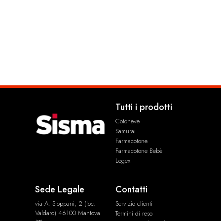
Guanti Extra Long
Guanti Dermasafe
1,99
€
1,99
€
Tutti i prodotti
Cotoneve
Samurai
Farmacotone
Farmacotone Bebè
Logex
Sede Legale
Contatti
via A. Stoppani, 2 (loc.
Servizio clienti
Valdaro) 46100 Mantova
Termini di reso