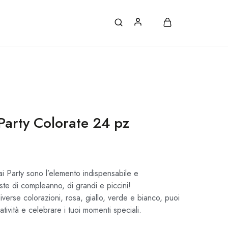
ATE, CON ORDINI SUPERIORI A 30€.
Party Colorate 24 pz
i Party sono l’elemento indispensabile e
ste di compleanno, di grandi e piccini!
iverse colorazioni, rosa, giallo, verde e bianco, puoi
tività e celebrare i tuoi momenti speciali.