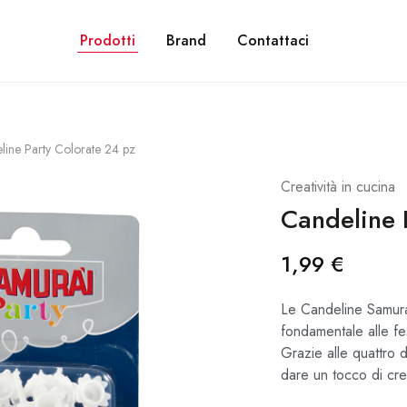
NE GRATUITA PER ORDINI SUPERIORI A 28€. CON PAYPAL PUOI PAGARE IN 3 R
Prodotti
Brand
Contattaci
line Party Colorate 24 pz
Creatività in cucina
Candeline 
1,99
€
Le Candeline Samura
fondamentale alle fe
Grazie alle quattro d
dare un tocco di crea