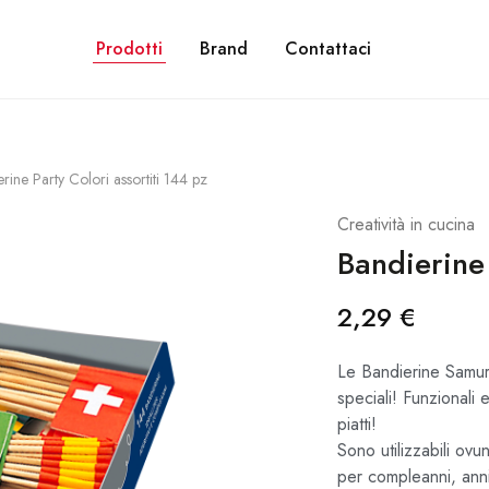
NE GRATUITA PER ORDINI SUPERIORI A 28€. CON PAYPAL PUOI PAGARE IN 3 R
Prodotti
Brand
Contattaci
rine Party Colori assortiti 144 pz
Creatività in cucina
Bandierine 
2,29
€
Le Bandierine Samura
speciali! Funzionali 
piatti!
Sono utilizzabili ovu
per compleanni, annive