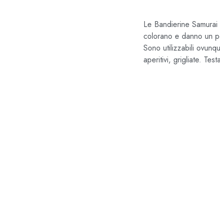
Le Bandierine Samurai P
colorano e danno un pò d
Sono utilizzabili ovunq
aperitivi, grigliate. Tes