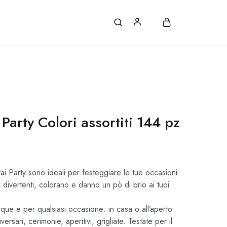
ATE, CON ORDINI SUPERIORI A 30€.
Party Colori assortiti 144 pz
i Party sono ideali per festeggiare le tue occasioni
e divertenti, colorano e danno un pò di brio ai tuoi
nque e per qualsiasi occasione: in casa o all’aperto
rsari, cerimonie, aperitivi, grigliate. Testate per il