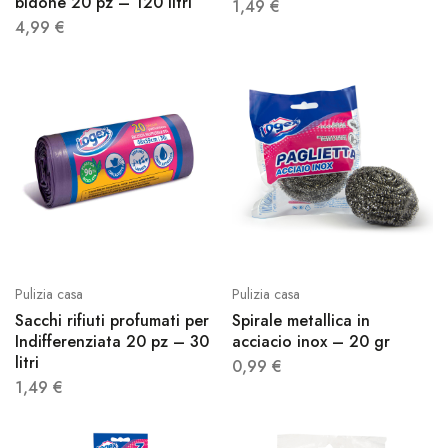
bidone 20 pz – 120 litri
1,49
€
4,99
€
Pulizia casa
Pulizia casa
Sacchi rifiuti profumati per
Spirale metallica in
Indifferenziata 20 pz – 30
acciacio inox – 20 gr
litri
0,99
€
1,49
€