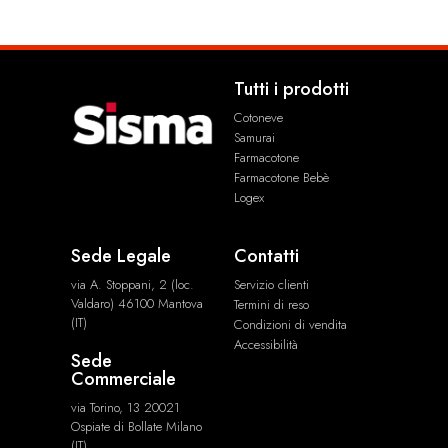
Tutti i prodotti
Cotoneve
Samurai
Farmacotone
Farmacotone Bebè
Logex
Sede Legale
Contatti
via A. Stoppani, 2 (loc.
Servizio clienti
Valdaro) 46100 Mantova
Termini di reso
(IT)
Condizioni di vendita
Accessibilità
Sede
Commerciale
via Torino, 13 20021
Ospiate di Bollate Milano
(IT)