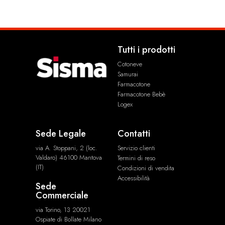
Tutti i prodotti
Cotoneve
Samurai
Farmacotone
Farmacotone Bebè
Logex
Sede Legale
Contatti
via A. Stoppani, 2 (loc.
Servizio clienti
Valdaro) 46100 Mantova
Termini di reso
(IT)
Condizioni di vendita
Accessibilità
Sede
Commerciale
via Torino, 13 20021
Ospiate di Bollate Milano